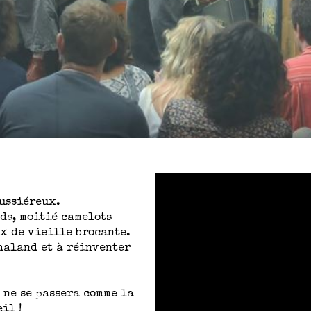
poussiéreux.
ds, moitié camelots
ux de vieille brocante.
chaland et à réinventer
 ne se passera comme la
il !