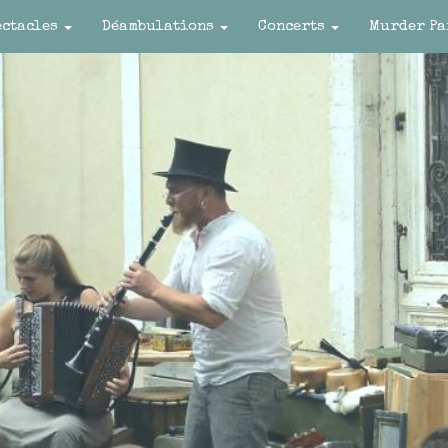
ectacles
Déambulations
Concerts
Murder Pa